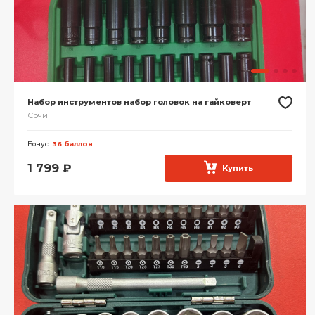
Набор инструментов набор головок на гайковерт
Сочи
Бонус:
36 баллов
1 799
₽
Купить