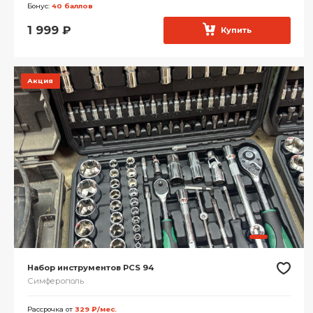
Бонус:
40 баллов
1 999
₽
Купить
Акция
Набор инструментов PCS 94
Симферополь
Рассрочка от
329 ₽/мес.