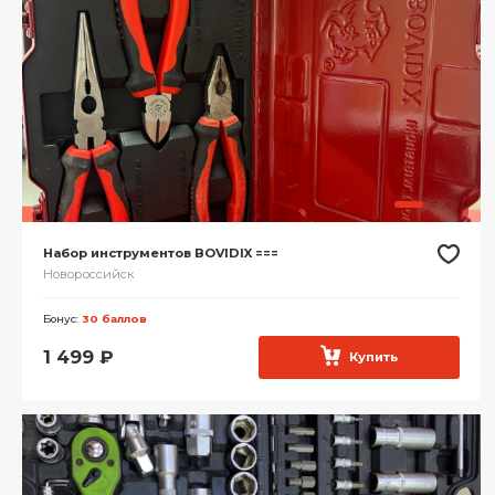
Набор инструментов BOVIDIX ===
Новороссийск
Бонус:
30 баллов
1 499
₽
Купить