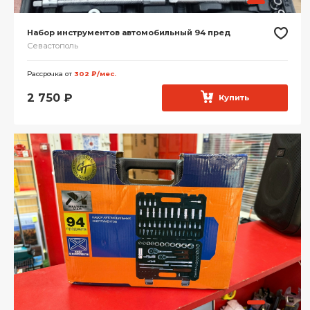
Набор инструментов автомобильный 94 пред
Севастополь
Рассрочка от
302 ₽/мес.
2 750
₽
Купить