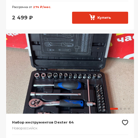
Рассрочка от
274 ₽/мес.
2 499
₽
Купить
Набор инструментов Dexter 64
Новороссийск