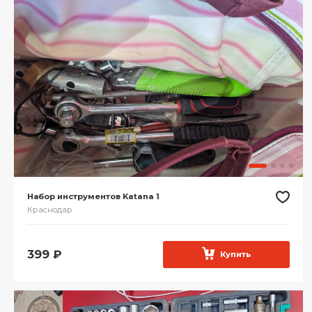
Набор инструментов Katana 1
Краснодар
399
₽
Купить