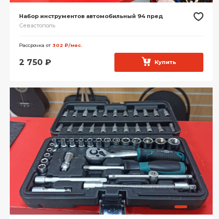
Набор инструментов автомобильный 94 пред
Севастополь
Рассрочка от
302 ₽/мес.
2 750
₽
Купить