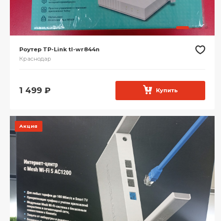
Роутер TP-Link tl-wr844n
Краснодар
1 499
₽
Купить
Акция