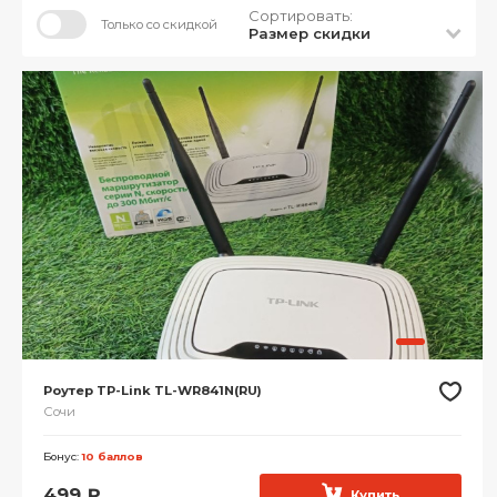
Сортировать:
Только со скидкой
Размер скидки
Роутер TP-Link TL-WR841N(RU)
Сочи
Бонус:
10 баллов
499
₽
Купить