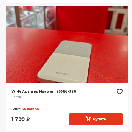
Wi-Fi Адаптер Huawei I E5586-326
Керчь
Бонус:
36 баллов
1 799
₽
Купить