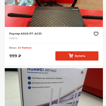
Роутер ASUS PT-AC51
Керчь
Бонус:
20 баллов
999
₽
Купить