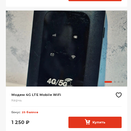
Модем 4G LTE Mobile WiFi
Керчь
Бонус:
25 баллов
1 250
₽
Купить