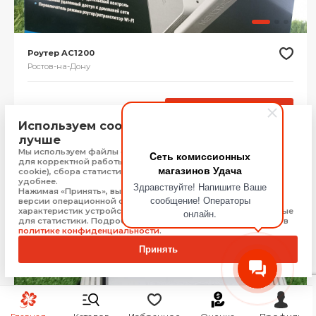
Роутер AC1200
Ростов-на-Дону
1 999
₽
Купить
Используем cookie, чтобы сайт работал
лучше
Мы используем файлы cookie, Яндекс Метрику и 1С-Битрикс
Cеть комиссионных
для корректной работы сайта (технически необходимые
магазинов Удача
cookie), сбора статистики, чтобы сайт работал быстрее и
удобнее.
Здравствуйте! Напишите Ваше
Нажимая «Принять», вы соглашаетесь на обработку: типа,
сообщение! Операторы
версии операционной системы и браузера, технических
характеристик устройства, технические данные, необходимые
онлайн.
для статистики. Подробную информацию Вы можете найти в
политике конфиденциальности
.
Принять