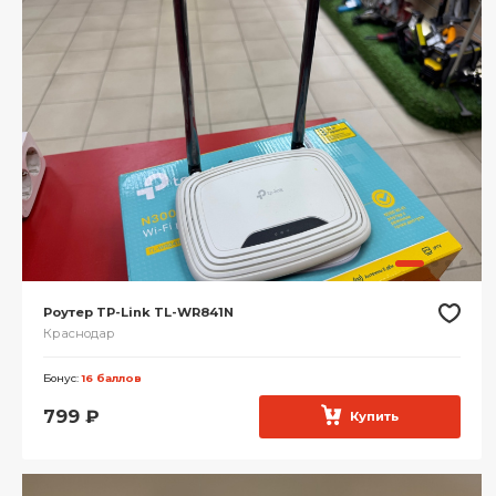
Роутер TP-Link TL-WR841N
Краснодар
Бонус:
16 баллов
799
₽
Купить