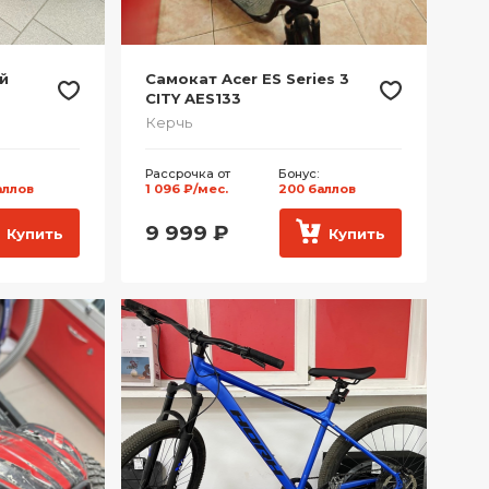
й
Самокат Acer ES Series 3
CITY AES133
Керчь
Рассрочка от
Бонус:
аллов
1 096 ₽/мес.
200 баллов
9 999
₽
Купить
Купить