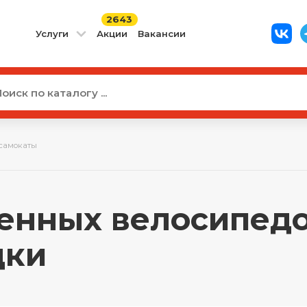
2643
Услуги
Акции
Вакансии
самокаты
енных велосипедо
дки