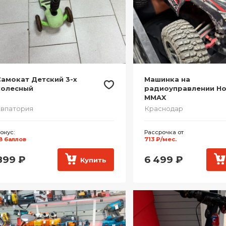
амокат Детский 3-х
Машинка на
колесный
радиоуправлении Ho
MMAX
впатория
Краснодар
онус:
Рассрочка от
8 баллов
713 ₽/мес.
899
₽
6 499
₽
Купить