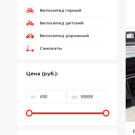
Телефоны
Велосипед горный
Товары для дома
Велосипед детский
Фото и видеотехника
Велосипед дорожный
Хобби и отдых
Самокаты
Акционные товары
Проданные товары
Цена (руб.):
от
до