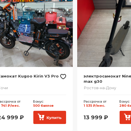
амокат Kugoo Kirin V3 Pro
электросамокат Nin
max g30
Сочи
Ростов-на-Дону
ассрочка от
Бонус:
Рассрочка от
Бонус:
 741 ₽/мес.
500 баллов
1 535 ₽/мес.
280 б
24 999
₽
13 999
₽
Купить