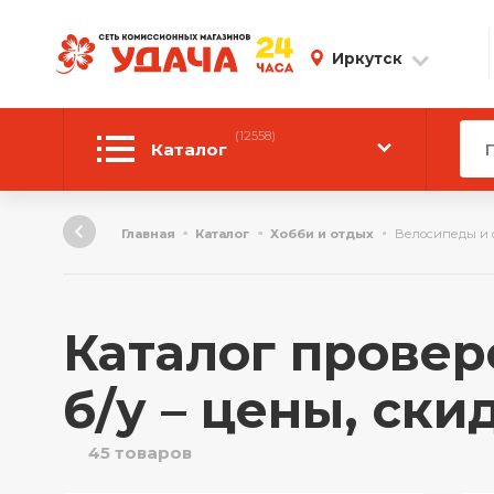
Иркутск
(12558)
Каталог
Автотовары
Главная
Каталог
Хобби и отдых
Велосипеды и 
Аудиотехника
Инструмент
Каталог провер
Компьютерная техника
б/у – цены, ски
Личные вещи
45 товаров
ТВ и Видео