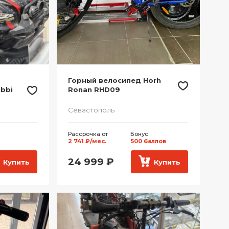
Горный велосипед Horh
bbi
Ronan RHD09
Севастополь
Рассрочка от
Бонус:
2 741 ₽/мес.
500 баллов
24 999
₽
Купить
Купить