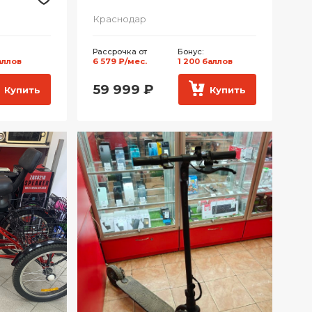
Краснодар
Рассрочка от
Бонус:
аллов
6 579 ₽/мес.
1 200 баллов
59 999
₽
Купить
Купить