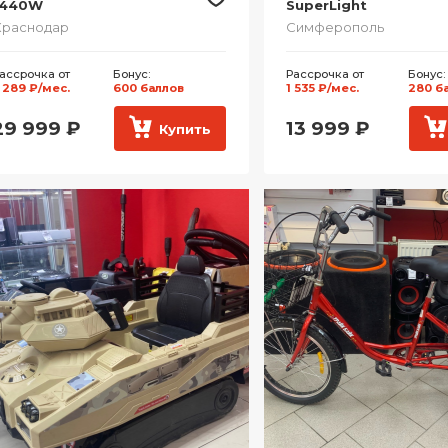
1440W
SuperLight
Краснодар
Симферополь
ассрочка от
Бонус:
Рассрочка от
Бонус:
 289 ₽/мес.
600 баллов
1 535 ₽/мес.
280 б
29 999
₽
13 999
₽
Купить