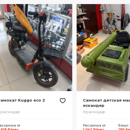
Самокат Kuggo eco 2
Самокат детская ма
искандер
Краснодар
Краснодар
ассрочка от
Рассрочка от
Бонус:
 618 ₽/мес.
1 042 ₽/мес.
190 б