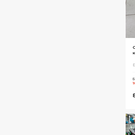
С
Е
Б
1