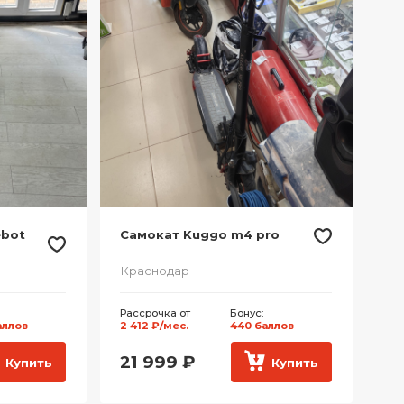
ebot
Самокат Kuggo m4 pro
Краснодар
Рассрочка от
Бонус:
аллов
2 412 ₽/мес.
440 баллов
21 999
₽
Купить
Купить