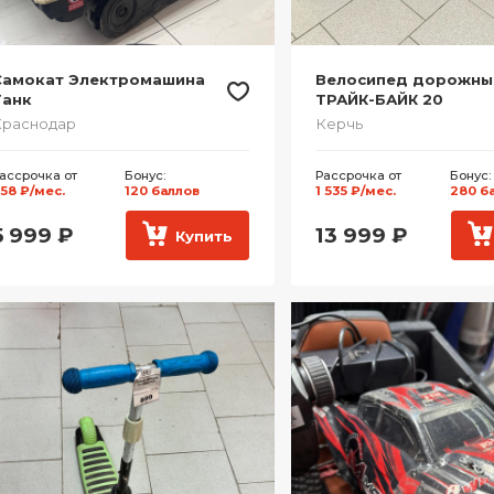
Самокат Электромашина
Велосипед дорожны
Танк
ТРАЙК-БАЙК 20
Краснодар
Керчь
ассрочка от
Бонус:
Рассрочка от
Бонус:
58 ₽/мес.
120 баллов
1 535 ₽/мес.
280 б
5 999
₽
13 999
₽
Купить