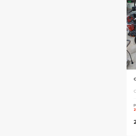
С
Р
2