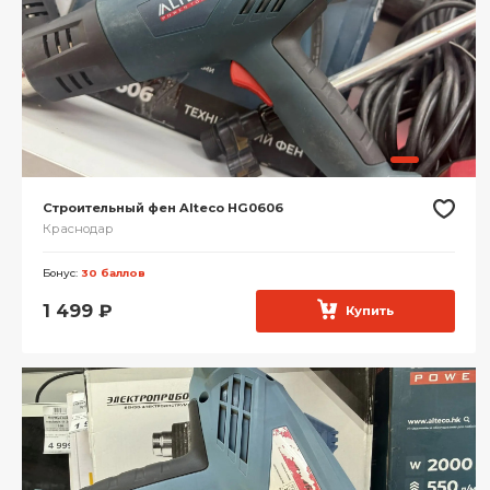
Строительный фен Alteco HG0606
Краснодар
Бонус:
30 баллов
1 499
₽
Купить