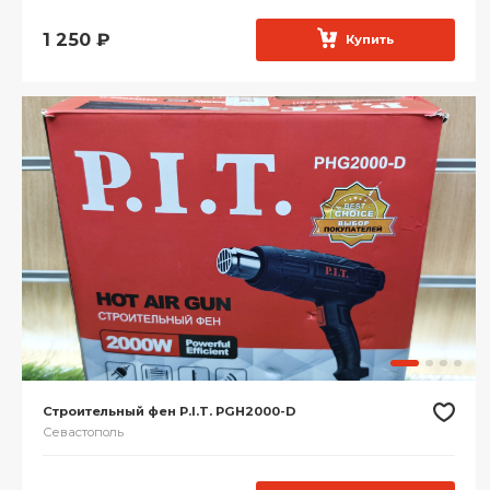
1 250
₽
Купить
Строительный фен P.I.T. PGH2000-D
Севастополь