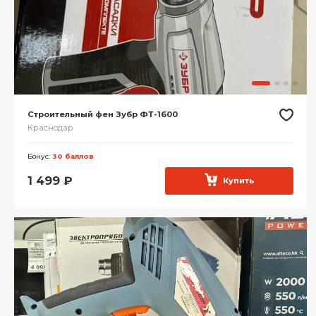
Строительный фен Зубр ФТ-1600
Краснодар
Бонус:
30 баллов
1 499
₽
Купить