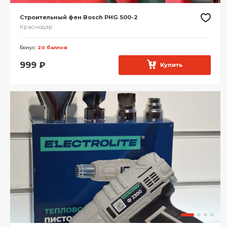
Строительный фен Bosch PHG 500-2
Краснодар
Бонус:
20 баллов
999
₽
Купить