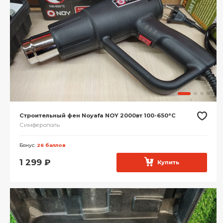
Строительный фен Noyafa NOY 2000вт 100-650°С
Симферополь
Бонус:
26 баллов
1 299
₽
Купить